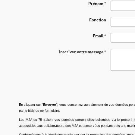
Prénom *
Fonction
Email *
Inscrivez votre message *
En cliquant sur “
Envoyer
”, vous consentez au traitement de vos données per
par le biais de ce formulaire.
Les M2A du 75 traitent vos données personnelles collectées via le présent 
accessibles aux collaborateurs des M2A et conservées pendant trois ans maxi
Conformément à la législation en vigueur sur la protection des données, vous di