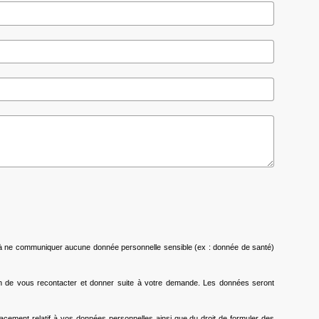
 à ne communiquer aucune donnée personnelle sensible (ex : donnée de santé)
fin de vous recontacter et donner suite à votre demande. Les données seront
effacement relatif à vos données personnelles ainsi que du droit de formuler des