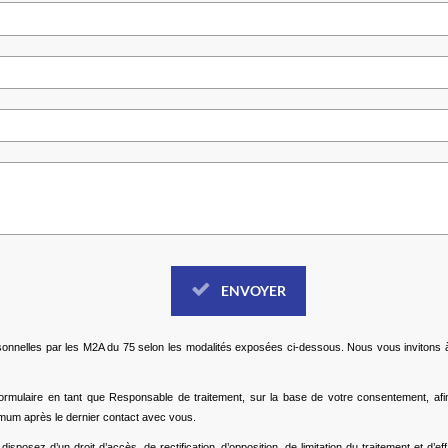
ENVOYER
sonnelles par les M2A du 75 selon les modalités exposées ci-dessous. Nous vous invitons
formulaire en tant que Responsable de traitement, sur la base de votre consentement, a
mum après le dernier contact avec vous.
sposez d’un droit d’accès, de rectification, d’opposition, de limitation du traitement et d’