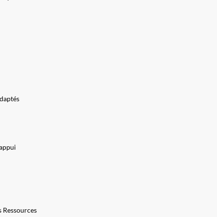
adaptés
’appui
s Ressources