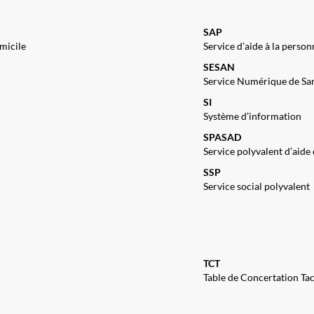
SAP
omicile
Service d’aide à la person
SESAN
Service Numérique de Sa
SI
Système d’information
SPASAD
Service polyvalent d’aide 
SSP
Service social polyvalent
TCT
Table de Concertation Ta