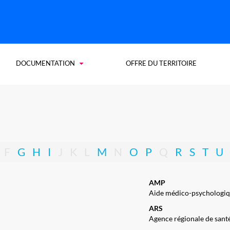
DOCUMENTATION
OFFRE DU TERRITOIRE
F
G
H
I
J
K
L
M
N
O
P
Q
R
S
T
U
AMP
Aide médico-psychologi
ARS
Agence régionale de sant