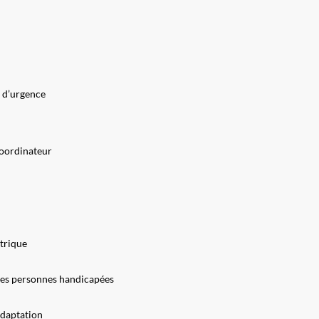
 d’urgence
coordinateur
étrique
es personnes handicapées
adaptation