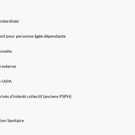
andardisée
ent pour personne âgée dépendante
nnelle
e externe
e l’APA
rivés d’intérêt collectif (anciens PSPH)
on Sanitaire