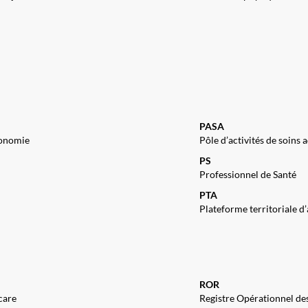
PASA
utonomie
Pôle d’activités de soins 
PS
Professionnel de Santé
PTA
Plateforme territoriale d
ROR
care
Registre Opérationnel de