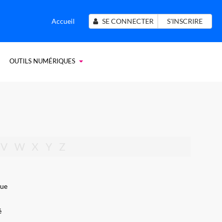
Accueil
SE CONNECTER
S'INSCRIRE
OUTILS NUMÉRIQUES
V
W
X
Y
Z
que
é