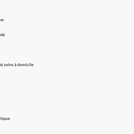
ne
nté
et soins à domicile
ctique