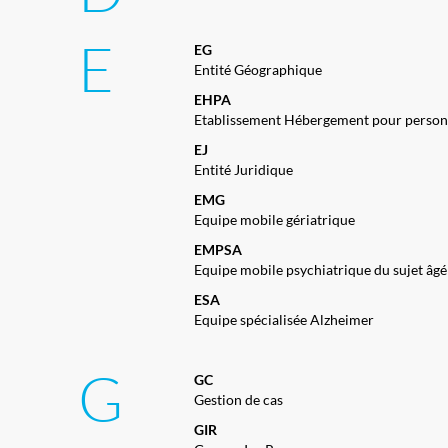
E
EG
Entité Géographique
EHPA
Etablissement Hébergement pour person
EJ
Entité Juridique
EMG
Equipe mobile gériatrique
EMPSA
Equipe mobile psychiatrique du sujet âgé
ESA
Equipe spécialisée Alzheimer
G
GC
Gestion de cas
GIR